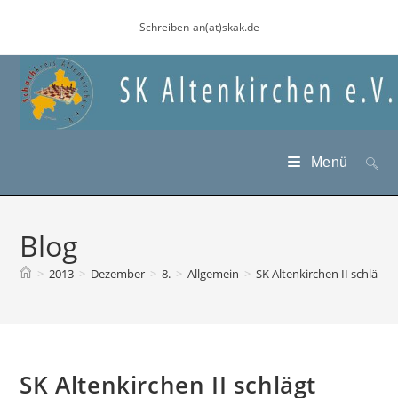
Zum
Schreiben-an(at)skak.de
Inhalt
springen
Menü
Blog
>
2013
>
Dezember
>
8.
>
Allgemein
>
SK Altenkirchen II schläg
SK Altenkirchen II schlägt