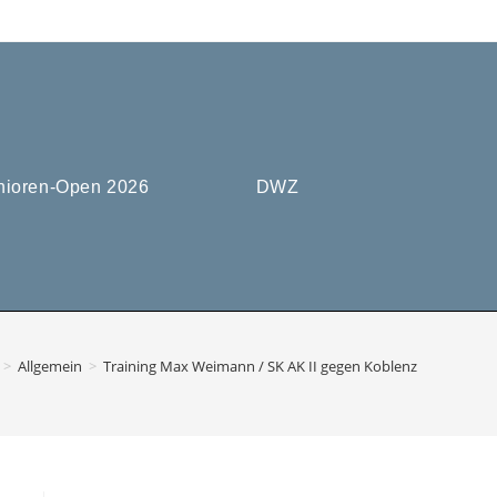
nioren-Open 2026
DWZ
>
Allgemein
>
Training Max Weimann / SK AK II gegen Koblenz