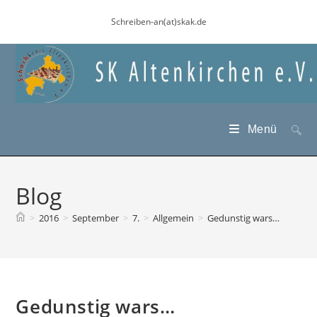
Zum
Schreiben-an(at)skak.de
Inhalt
springen
Menü
Blog
>
2016
>
September
>
7.
>
Allgemein
>
Gedunstig wars…
Gedunstig wars…