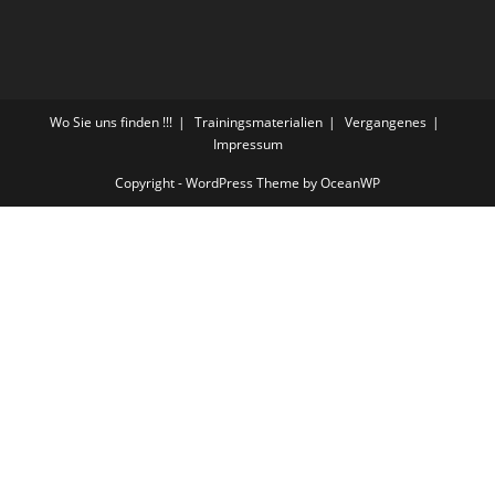
Wo Sie uns finden !!!
Trainingsmaterialien
Vergangenes
Impressum
Copyright - WordPress Theme by OceanWP