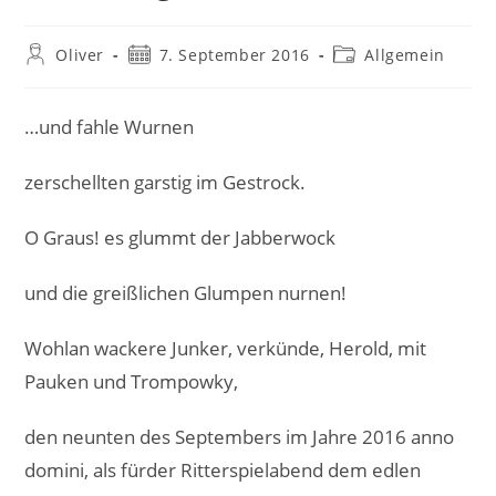
Beitrags-
Beitrag
Beitrags-
Oliver
7. September 2016
Allgemein
Autor:
veröffentlicht:
Kategorie:
…und fahle Wurnen
zerschellten garstig im Gestrock.
O Graus! es glummt der Jabberwock
und die greißlichen Glumpen nurnen!
Wohlan wackere Junker, verkünde, Herold, mit
Pauken und Trompowky,
den neunten des Septembers im Jahre 2016 anno
domini, als fürder Ritterspielabend dem edlen