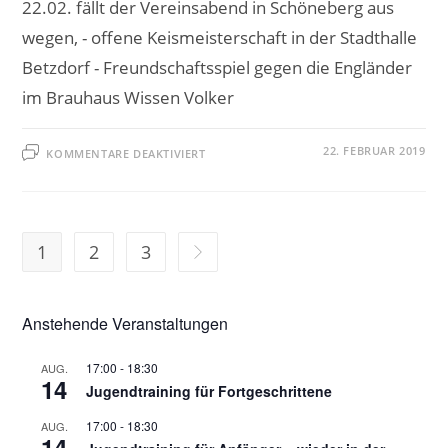
22.02. fällt der Vereinsabend in Schöneberg aus
wegen, - offene Keismeisterschaft in der Stadthalle
Betzdorf - Freundschaftsspiel gegen die Engländer
im Brauhaus Wissen Volker
FÜR
22. FEBRUAR 2019
KOMMENTARE DEAKTIVIERT
VEREINSABEND
1
2
3
Zur nächsten Seite
Anstehende Veranstaltungen
17:00
-
18:30
AUG.
14
Jugendtraining für Fortgeschrittene
17:00
-
18:30
AUG.
14