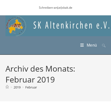
Zum
Schreiben-an(at)skak.de
Inhalt
springen
Menü
Archiv des Monats:
Februar 2019
>
2019
>
Februar