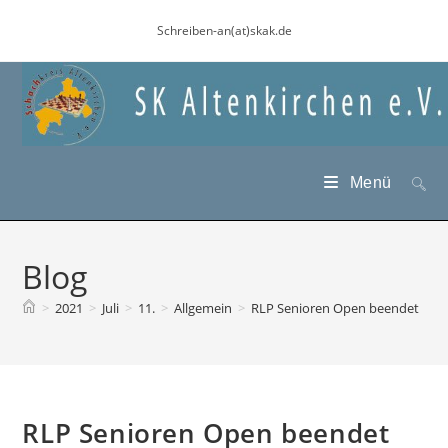
Zum
Schreiben-an(at)skak.de
Inhalt
springen
Menü
Blog
>
2021
>
Juli
>
11.
>
Allgemein
>
RLP Senioren Open beendet
RLP Senioren Open beendet