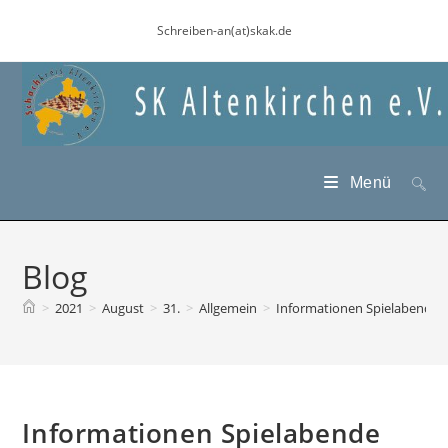
Zum
Schreiben-an(at)skak.de
Inhalt
springen
Menü
Blog
>
2021
>
August
>
31.
>
Allgemein
>
Informationen Spielabende
Informationen Spielabende