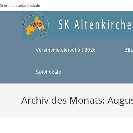
Zum
Schreiben-an(at)skak.de
Inhalt
springen
Vereinsmeisterschaft 2026
Bli
Spiellokale
Archiv des Monats: Augu