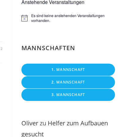
Anstehende Veranstaltungen
Es sind keine anstehenden Veranstaltungen
H
vorhanden.
i
n
w
e
i
MANNSCHAFTEN
12
s
1. MANNSCHAFT
2. MANNSCHAFT
3. MANNSCHAFT
Oliver
zu
Helfer zum Aufbauen
gesucht