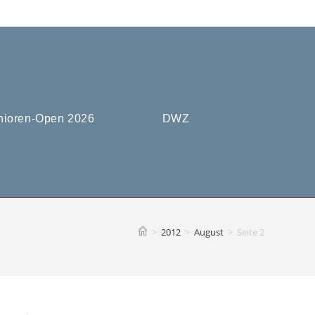
nioren-Open 2026
DWZ
>
2012
>
August
>
Seite 2