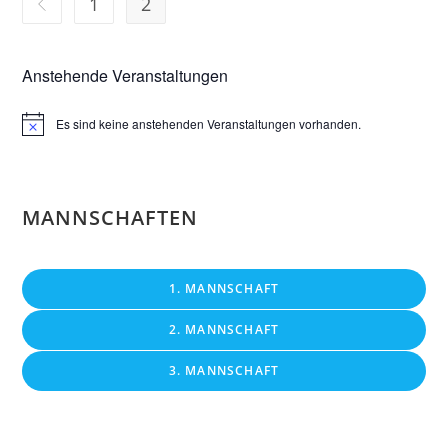
1
2
Zur vorherigen Seite
Anstehende Veranstaltungen
Es sind keine anstehenden Veranstaltungen vorhanden.
H
i
n
w
e
i
MANNSCHAFTEN
s
1. MANNSCHAFT
2. MANNSCHAFT
3. MANNSCHAFT