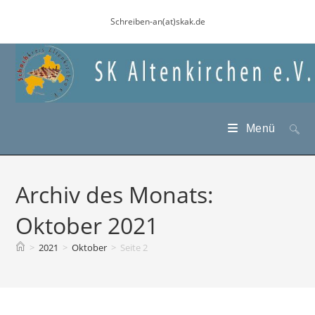
Zum
Schreiben-an(at)skak.de
Inhalt
springen
Menü
Archiv des Monats:
Oktober 2021
>
2021
>
Oktober
>
Seite 2