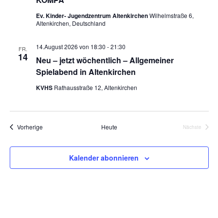
-
Ev. Kinder- Jugendzentrum Altenkirchen
Wilhelmstraße 6,
N
Altenkirchen, Deutschland
a
v
14.August 2026 von 18:30
-
21:30
FR.
i
14
Neu – jetzt wöchentlich – Allgemeiner
g
Spielabend in Altenkirchen
a
KVHS
Rathausstraße 12, Altenkirchen
t
i
o
Veranstaltungen
n
Vorherige
Heute
Nächste
Veranstalt
Kalender abonnieren