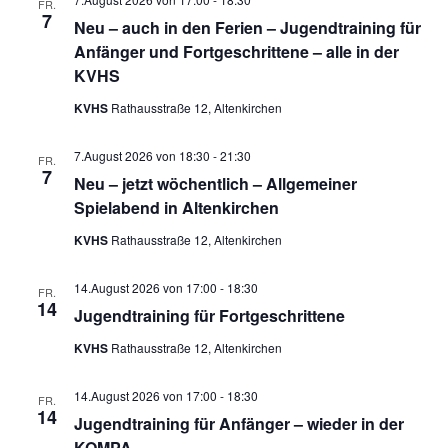
t
FR.
n
e
7
c
Neu – auch in den Ferien – Jugendtraining für
u
s
h
Anfänger und Fortgeschrittene – alle in der
t
m
KVHS
t
a
w
e
KVHS
Rathausstraße 12, Altenkirchen
l
ä
n
t
h
7.August 2026 von 18:30
-
21:30
u
-
FR.
7
Neu – jetzt wöchentlich – Allgemeiner
l
n
N
Spielabend in Altenkirchen
g
e
a
A
KVHS
Rathausstraße 12, Altenkirchen
n
v
n
.
i
s
14.August 2026 von 17:00
-
18:30
FR.
g
14
i
Jugendtraining für Fortgeschrittene
a
c
KVHS
Rathausstraße 12, Altenkirchen
t
h
t
i
14.August 2026 von 17:00
-
18:30
FR.
e
o
14
Jugendtraining für Anfänger – wieder in der
n
n
KOMPA