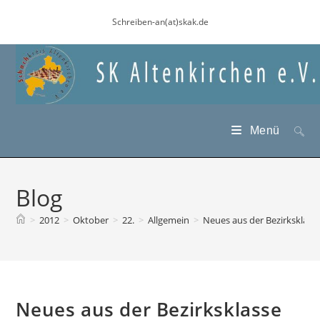
Zum
Schreiben-an(at)skak.de
Inhalt
springen
Menü
Blog
>
2012
>
Oktober
>
22.
>
Allgemein
>
Neues aus der Bezirksklass
Neues aus der Bezirksklasse