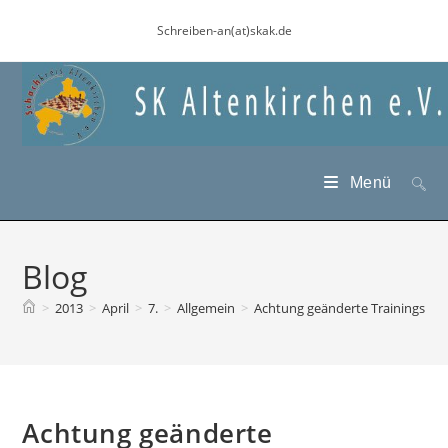
Zum
Schreiben-an(at)skak.de
Inhalt
springen
Menü
Blog
>
2013
>
April
>
7.
>
Allgemein
>
Achtung geänderte Trainingsbed
Achtung geänderte