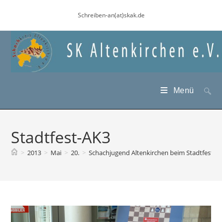
Zum
Schreiben-an(at)skak.de
Inhalt
springen
Menü
Stadtfest-AK3
>
2013
>
Mai
>
20.
>
Schachjugend Altenkirchen beim Stadtfest Al