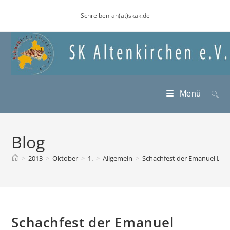
Zum
Schreiben-an(at)skak.de
Inhalt
springen
Menü
Blog
>
2013
>
Oktober
>
1.
>
Allgemein
>
Schachfest der Emanuel Lask
Schachfest der Emanuel