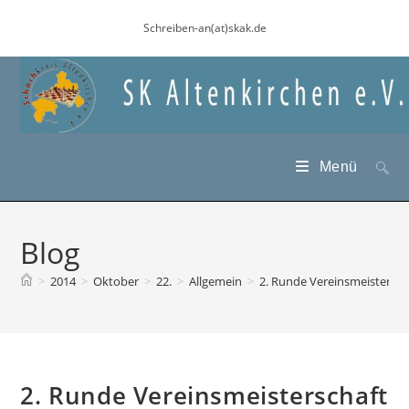
Zum
Schreiben-an(at)skak.de
Inhalt
springen
Menü
Blog
>
2014
>
Oktober
>
22.
>
Allgemein
>
2. Runde Vereinsmeistersch
2. Runde Vereinsmeisterschaft