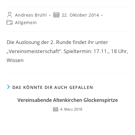
Beitrags-
Beitrag
Andreas Brühl
22. Oktober 2014
Autor:
veröffentlicht:
Beitrags-
Allgemein
Kategorie:
Die Auslosung der 2. Runde findet ihr unter
„Vereinsmeisterschaft“. Spieltermin: 17.11., 18 Uhr,
Wissen
DAS KÖNNTE DIR AUCH GEFALLEN
Vereinsabende Altenkirchen Glockenspirtze
4. März 2018