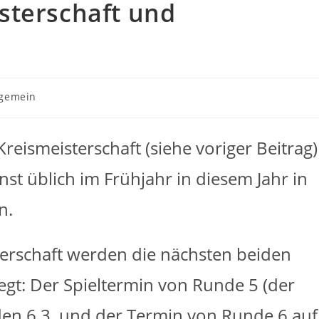
sterschaft und
gs-
lgemein
rie:
reismeisterschaft (siehe voriger Beitrag)
nst üblich im Frühjahr in diesem Jahr in
n.
terschaft werden die nächsten beiden
egt: Der Spieltermin von Runde 5 (der
en 6.3, und der Termin von Runde 6 auf