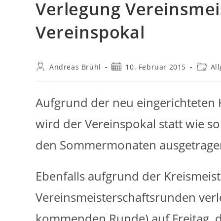
Verlegung Vereinsmei
Vereinspokal
Beitrags-
Beitrag
Beitra
Andreas Brühl
10. Februar 2015
Al
Autor:
veröffentlicht:
Katego
Aufgrund der neu eingerichteten K
wird der Vereinspokal statt wie so
den Sommermonaten ausgetrage
Ebenfalls aufgrund der Kreismeis
Vereinsmeisterschaftsrunden verl
kommenden Runde) auf Freitag, d