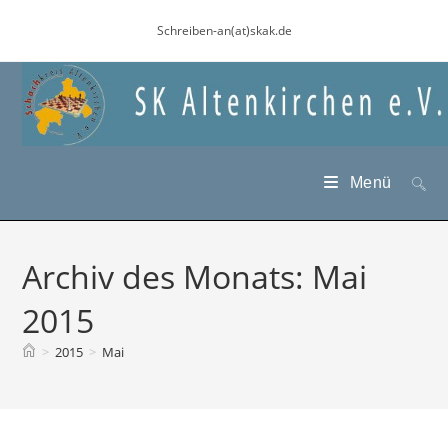
Zum
Schreiben-an(at)skak.de
Inhalt
springen
Menü
Archiv des Monats: Mai
2015
>
2015
>
Mai