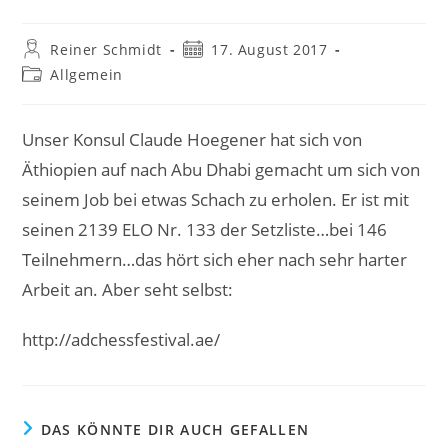
Beitrags-
Beitrag
Reiner Schmidt
17. August 2017
Autor:
veröffentlicht:
Beitrags-
Allgemein
Kategorie:
Unser Konsul Claude Hoegener hat sich von
Äthiopien auf nach Abu Dhabi gemacht um sich von
seinem Job bei etwas Schach zu erholen. Er ist mit
seinen 2139 ELO Nr. 133 der Setzliste…bei 146
Teilnehmern…das hört sich eher nach sehr harter
Arbeit an. Aber seht selbst:
http://adchessfestival.ae/
DAS KÖNNTE DIR AUCH GEFALLEN