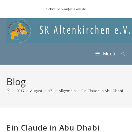
Zum
Schreiben-an(at)skak.de
Inhalt
springen
Menü
Blog
>
2017
>
August
>
17.
>
Allgemein
>
Ein Claude in Abu Dhabi
Ein Claude in Abu Dhabi