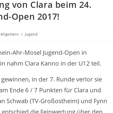
ng von Clara beim 24.
nd-Open 2017!
trags-
Allgemein
/
Jugend
egorie:
hein-Ahr-Mosel Jugend-Open in
in nahm Clara Kanno in der U12 teil.
gewinnen, in der 7. Runde verlor sie
am Ende 6 / 7 Punkten für Clara und
zian Schwab (TV-Großostheim) und Fynn
 entschied die Feinwertung über den