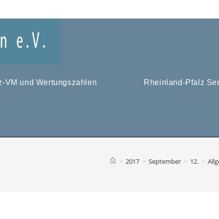
tz-VM und Wertungszahlen
Rheinland-Pfalz Se
>
2017
>
September
>
12.
>
All