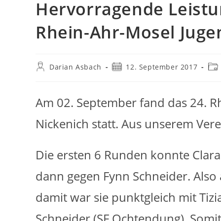
Hervorragende Leistu
Rhein-Ahr-Mosel Juge
Beitrags-
Beitrag
Bei
Darian Asbach
12. September 2017
Autor:
veröffentlicht:
Kat
Am 02. September fand das 24. R
Nickenich statt. Aus unserem Vere
Die ersten 6 Runden konnte Clara 
dann gegen Fynn Schneider. Also 
damit war sie punktgleich mit Ti
Schneider (SF Ochtendung). Somit