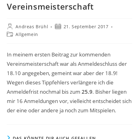
Vereinsmeisterschaft
Beitrags-
Beitrag
Andreas Brühl
21. September 2017
Autor:
veröffentlicht:
Beitrags-
Allgemein
Kategorie:
In meinem ersten Beitrag zur kommenden
Vereinsmeisterschaft war als Anmeldeschluss der
18.10 angegeben, gemeint war aber der 18.9!
Wegen dieses Tippfehlers verlängere ich die
Anmeldefrist nochmal bis zum
25.9
. Bisher liegen
mir 16 Anmeldungen vor, vielleicht entscheidet sich
der eine oder andere ja noch zum Mitspielen.
DAS KÖNNTE DIR AUCH GEFALLEN