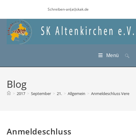
Zum
Schreiben-an(at)skak.de
Inhalt
springen
Menü
Blog
>
2017
>
September
>
21.
>
Allgemein
>
Anmeldeschluss Vereinsm
Anmeldeschluss