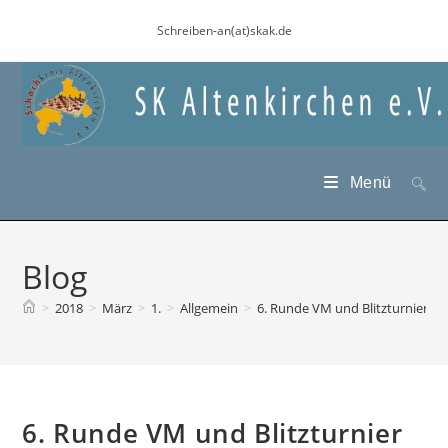
Zum
Schreiben-an(at)skak.de
Inhalt
springen
Menü
Blog
>
2018
>
März
>
1.
>
Allgemein
>
6. Runde VM und Blitzturnier
6. Runde VM und Blitzturnier