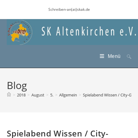
Zum
Schreiben-an(at)skak.de
Inhalt
springen
Menü
Blog
>
2018
>
August
>
5.
>
Allgemein
>
Spielabend Wissen / City-Gale
Spielabend Wissen / City-