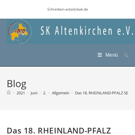
Zum
Schreiben-an(at)skak.de
Inhalt
springen
Menü
Blog
>
2021
>
Juni
>
2.
>
Allgemein
>
Das 18. RHEINLAND-PFALZ SENIO
Das 18. RHEINLAND-PFALZ