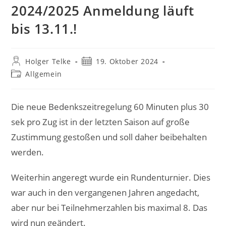
2024/2025 Anmeldung läuft
bis 13.11.!
Beitrags-
Beitrag
Holger Telke
19. Oktober 2024
Autor:
veröffentlicht:
Beitrags-
Allgemein
Kategorie:
Die neue Bedenkszeitregelung 60 Minuten plus 30
sek pro Zug ist in der letzten Saison auf große
Zustimmung gestoßen und soll daher beibehalten
werden.
Weiterhin angeregt wurde ein Rundenturnier. Dies
war auch in den vergangenen Jahren angedacht,
aber nur bei Teilnehmerzahlen bis maximal 8. Das
wird nun geändert.