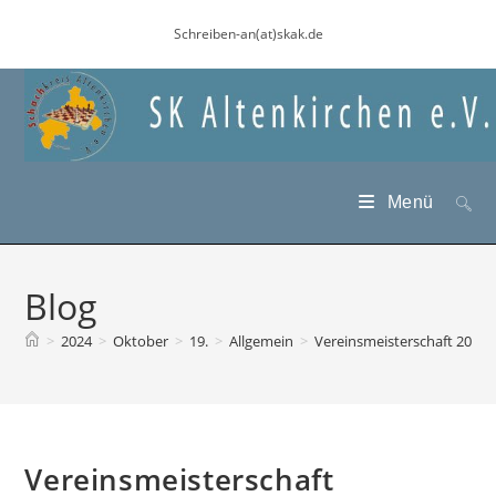
Zum
Schreiben-an(at)skak.de
Inhalt
springen
Menü
Blog
>
2024
>
Oktober
>
19.
>
Allgemein
>
Vereinsmeisterschaft 2024/2
Vereinsmeisterschaft