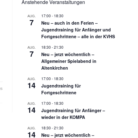
Anstehende Veranstaltungen
17:00
-
18:30
AUG.
7
Neu – auch in den Ferien –
Jugendtraining für Anfänger und
Fortgeschrittene – alle in der KVHS
18:30
-
21:30
AUG.
7
Neu – jetzt wöchentlich –
Allgemeiner Spielabend in
Altenkirchen
17:00
-
18:30
AUG.
14
Jugendtraining für
26
Fortgeschrittene
17:00
-
18:30
AUG.
14
Jugendtraining für Anfänger –
wieder in der KOMPA
18:30
-
21:30
AUG.
14
Neu – jetzt wöchentlich –