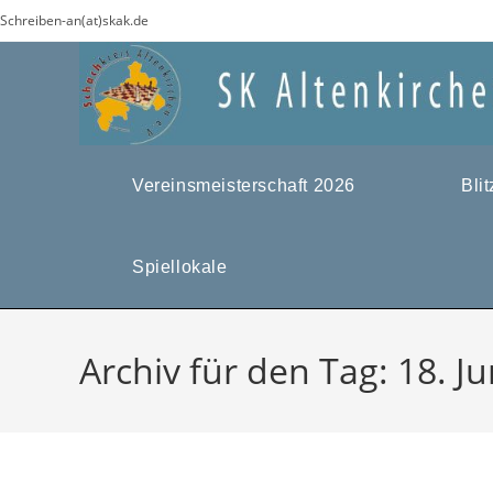
Zum
Schreiben-an(at)skak.de
Inhalt
springen
Vereinsmeisterschaft 2026
Bli
Spiellokale
Archiv für den Tag: 18. J