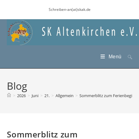
Zum
Schreiben-an(at)skak.de
Inhalt
springen
Menü
Blog
>
2026
>
Juni
>
21.
>
Allgemein
>
Sommerblitz zum Ferienbeginn 
Sommerblitz zum