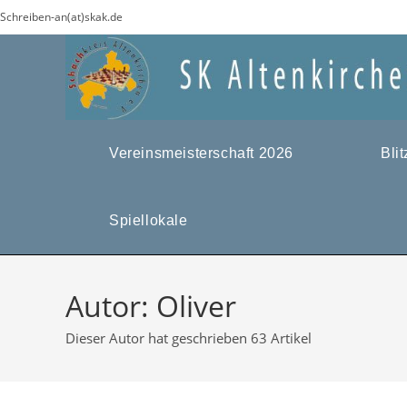
Zum
Schreiben-an(at)skak.de
Inhalt
springen
Vereinsmeisterschaft 2026
Bli
Spiellokale
Autor:
Oliver
Dieser Autor hat geschrieben 63 Artikel