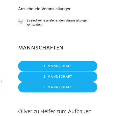
Anstehende Veranstaltungen
Es sind keine anstehenden Veranstaltungen
H
vorhanden.
i
n
w
e
i
MANNSCHAFTEN
s
1. MANNSCHAFT
2. MANNSCHAFT
14
3. MANNSCHAFT
Oliver
zu
Helfer zum Aufbauen