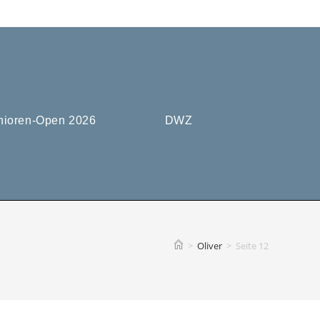
nioren-Open 2026
DWZ
>
Oliver
>
Seite 12