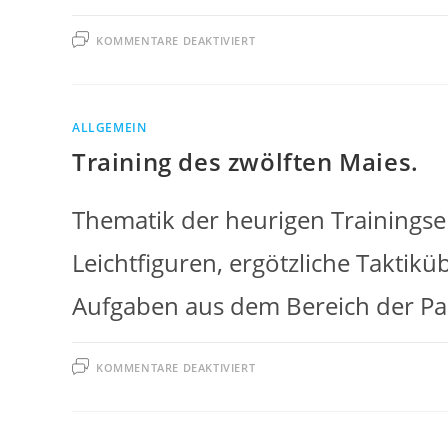
FÜR
KOMMENTARE DEAKTIVIERT
TRAINING,
19.05.2014
ALLGEMEIN
Training des zwölften Maies.
Thematik der heurigen Trainingsei
Leichtfiguren, ergötzliche Taktik
Aufgaben aus dem Bereich der Para
FÜR
KOMMENTARE DEAKTIVIERT
TRAINING
DES
ZWÖLFTEN
MAIES.