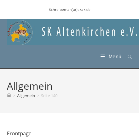
Zum
Schreiben-an(at)skak.de
Inhalt
springen
Menü
Allgemein
>
Allgemein
>
Seite 140
Frontpage