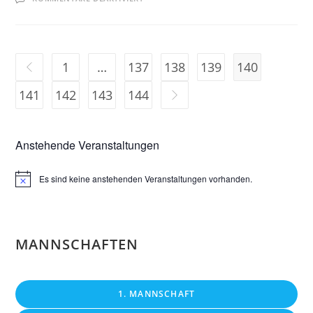
RAMADA
CUP
IN
BRÜHL
1
…
137
138
139
140
Zur vorherigen Seite
141
142
143
144
Zur nächsten Seite
Anstehende Veranstaltungen
Es sind keine anstehenden Veranstaltungen vorhanden.
H
i
n
w
e
i
MANNSCHAFTEN
s
1. MANNSCHAFT