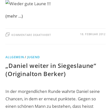
(mehr …)
FÜR
18. FEBRUAR 2012
KOMMENTARE DEAKTIVIERT
ULRICH
MIT
ERSTEM
SIEG,
DANIEL
WEITER
GUT
ALLGEMEIN
/
JUGEND
IM
RENNEN
„Daniel weiter in Siegeslaune“
(Originalton Berker)
In der morgendlichen Runde wahrte Daniel seine
Chancen, in dem er erneut punktete. Gegen so
einen schönen Mann zu bestehen, dass heisst