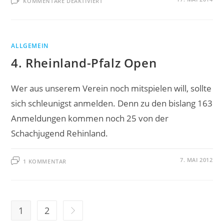
KOMMENTARE DEAKTIVIERT
DIE
SEITE
TRAININGSMATERIALIEN
WURDE
ÜBERARBEITET
UND
ERGÄNZT!
ALLGEMEIN
4. Rheinland-Pfalz Open
Wer aus unserem Verein noch mitspielen will, sollte
sich schleunigst anmelden. Denn zu den bislang 163
Anmeldungen kommen noch 25 von der
Schachjugend Rehinland.
7. MAI 2012
1 KOMMENTAR
1
2
Zur nächsten Seite