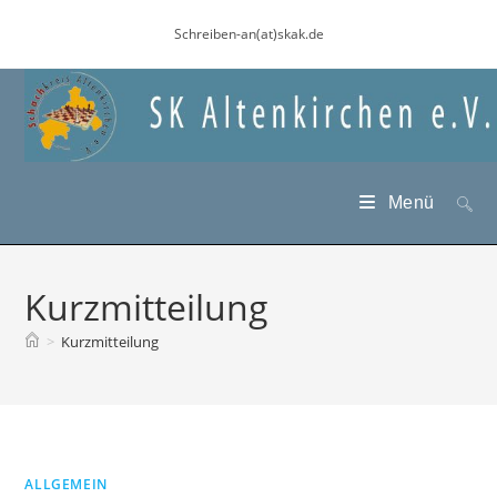
Zum
Schreiben-an(at)skak.de
Inhalt
springen
Menü
Kurzmitteilung
>
Kurzmitteilung
ALLGEMEIN