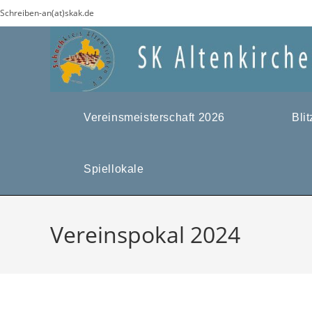
Zum
Schreiben-an(at)skak.de
Inhalt
springen
Vereinsmeisterschaft 2026
Bli
Spiellokale
Vereinspokal 2024