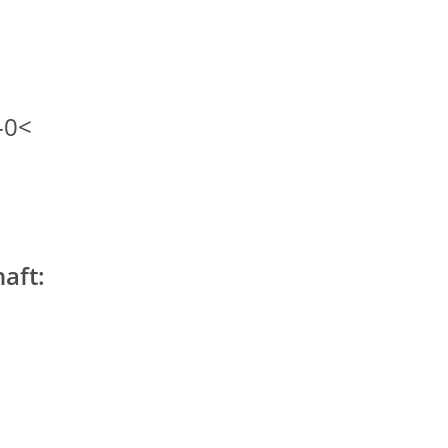
-0<
aft: