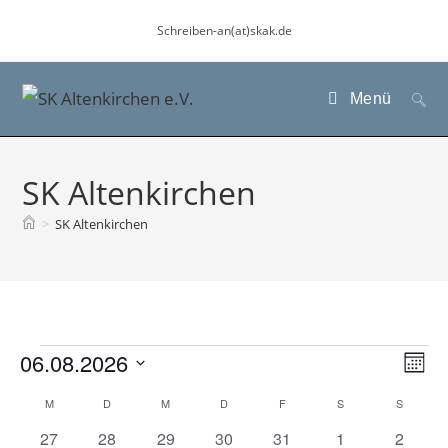
Zum
Schreiben-an(at)skak.de
Inhalt
springen
Menü
SK Altenkirchen
>
SK Altenkirchen
Veranstaltungen
06.08.2026
A
V
M
e
n
D
o
K
M
MONTAG
D
DIENSTAG
M
MITTWOCH
D
DONNERSTAG
F
FREITAG
S
SAMSTAG
S
SONN
r
s
n
a
a
a
0
0
1
0
2
0
0
27
28
29
30
31
1
2
a
i