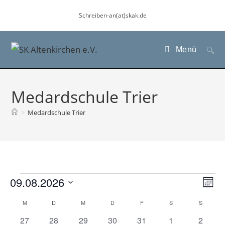
Zum
Schreiben-an(at)skak.de
Inhalt
springen
Menü
Medardschule Trier
>
Medardschule Trier
Veranstaltungen
09.08.2026
A
V
M
e
n
D
o
K
M
MONTAG
D
DIENSTAG
M
MITTWOCH
D
DONNERSTAG
F
FREITAG
S
SAMSTAG
S
SONN
r
s
n
a
a
a
0
0
1
0
2
0
0
27
28
29
30
31
1
2
a
i