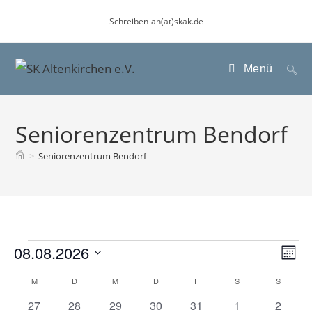
Zum
Schreiben-an(at)skak.de
Inhalt
springen
Menü
Seniorenzentrum Bendorf
>
Seniorenzentrum Bendorf
Veranstaltungen
08.08.2026
A
V
M
e
n
D
o
K
M
MONTAG
D
DIENSTAG
M
MITTWOCH
D
DONNERSTAG
F
FREITAG
S
SAMSTAG
S
SONN
r
s
n
a
a
a
0
0
1
0
2
0
0
27
28
29
30
31
1
2
a
i