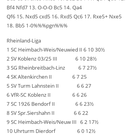
Bf4 Nfd7 13. O-O-O Bc5 14. Qa4
Qf6 15. Nxd5 cxd5 16. Rxd5 Qc6 17. Rxe5+ Nxe5
18. Bb5 1-0%%%pgn%%%
Rheinland-Liga
1 SC Heimbach-Weis/Neuwied II 6 10 30½
2 SV Koblenz 03/25 III 6 10 28½
3 SG Rheinbreitbach-Linz 6 7 27½
4 SK Altenkirchen II 6 7 25
5 SV Turm Lahnstein II 6 6 27
6 VfR-SC Koblenz II 6 6 26
7 SC 1926 Bendorf II 6 6 23½
8 SV Spr.Siershahn II 6 6 22
9 SC Heimbach-Weis/Neuw III 6 2 17½
10 Uhrturm Dierdorf 6 0 12½