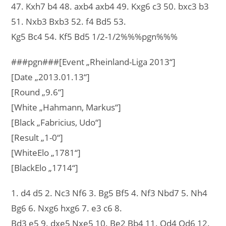
47. Kxh7 b4 48. axb4 axb4 49. Kxg6 c3 50. bxc3 b3
51. Nxb3 Bxb3 52. f4 Bd5 53.
Kg5 Bc4 54. Kf5 Bd5 1/2-1/2%%%pgn%%%
###pgn###[Event „Rheinland-Liga 2013“]
[Date „2013.01.13“]
[Round „9.6“]
[White „Hahmann, Markus“]
[Black „Fabricius, Udo“]
[Result „1-0“]
[WhiteElo „1781“]
[BlackElo „1714“]
1. d4 d5 2. Nc3 Nf6 3. Bg5 Bf5 4. Nf3 Nbd7 5. Nh4
Bg6 6. Nxg6 hxg6 7. e3 c6 8.
Bd3 e5 9. dxe5 Nxe5 10. Be2 Bb4 11. Qd4 Qd6 12.