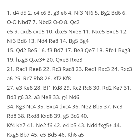
1. d4 d5 2. c4 c6 3. g3 e6 4. Nf3 Nf6 5. Bg2 Bd6 6.
O-O Nbd7 7. Nbd2 O-O 8. Qc2
e5 9. cxd5 cxd5 10. dxe5 Nxe5 11. Nxe5 Bxe5 12.
Nf3 Bd6 13. Nd4 Re8 14. Bg5 Bg4
15. Qd2 Be5 16. f3 Bd7 17. Be3 Qe7 18. Rfe1 Bxg3
19. hxg3 Qxe3+ 20. Qxe3 Rxe3
21. Rac1 Ree8 22. Rc3 Rac8 23. Rec1 Rxc3 24. Rxc3
a6 25. Rc7 Rb8 26. Kf2 Kf8
27. e3 Ke8 28. Bf1 Kd8 29. Rc2 Rc8 30. Rd2 Ke7 31.
Bd3 g6 32. a3 Ne8 33. g4 Nd6
34. Kg3 Nc4 35. Bxc4 dxc4 36. Ne2 Bb5 37. Nc3
Rd8 38. Rxd8 Kxd8 39. g5 Bc6 40.
Kf4 Ke7 41. Ne2 f6 42. e4 b5 43. Nd4 fxg5+ 44.
Kxg5 Bb7 45. e5 Bd5 46. Kh6 a5