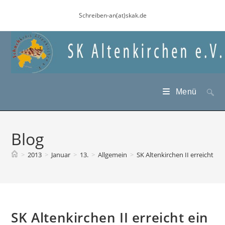
Zum
Schreiben-an(at)skak.de
Inhalt
springen
Menü
Blog
>
2013
>
Januar
>
13.
>
Allgemein
>
SK Altenkirchen II erreicht e
SK Altenkirchen II erreicht ein