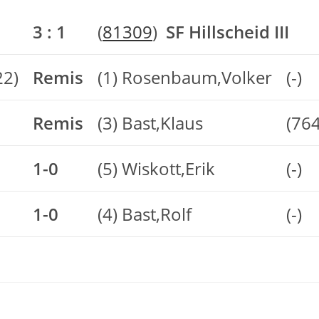
3 : 1
(
81309
)
SF Hillscheid III
22)
Remis
(1) Rosenbaum,Volker
(-)
Remis
(3) Bast,Klaus
(764
1-0
(5) Wiskott,Erik
(-)
1-0
(4) Bast,Rolf
(-)