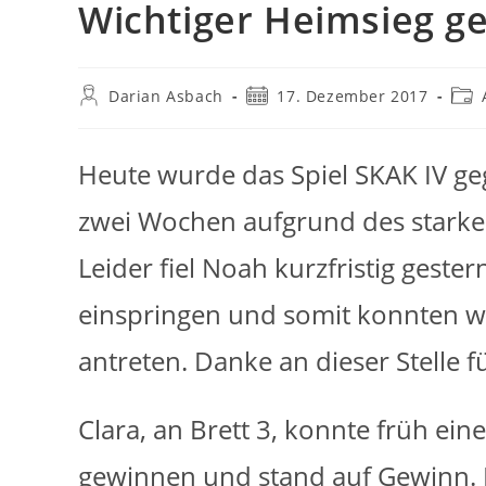
Wichtiger Heimsieg ge
Beitrags-
Beitrag
Beit
Darian Asbach
17. Dezember 2017
Autor:
veröffentlicht:
Kate
Heute wurde das Spiel SKAK IV geg
zwei Wochen aufgrund des starke
Leider fiel Noah kurzfristig geste
einspringen und somit konnten wir
antreten. Danke an dieser Stelle f
Clara, an Brett 3, konnte früh ein
gewinnen und stand auf Gewinn. D