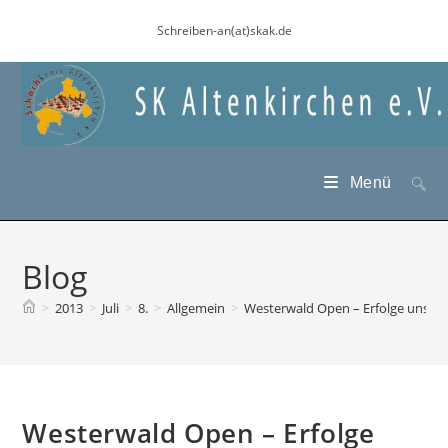
Zum
Schreiben-an(at)skak.de
Inhalt
springen
Menü
Blog
>
2013
>
Juli
>
8.
>
Allgemein
>
Westerwald Open – Erfolge unsere
Westerwald Open – Erfolge