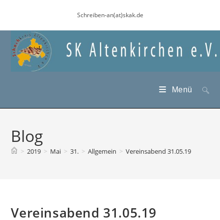
Zum
Schreiben-an(at)skak.de
Inhalt
springen
Menü
Blog
>
2019
>
Mai
>
31.
>
Allgemein
>
Vereinsabend 31.05.19
Vereinsabend 31.05.19