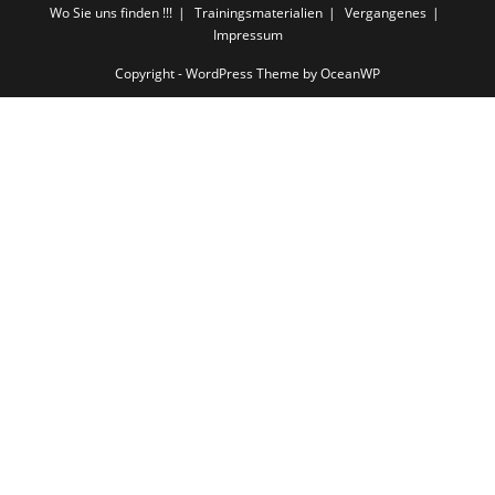
Wo Sie uns finden !!!
Trainingsmaterialien
Vergangenes
Impressum
Copyright - WordPress Theme by OceanWP