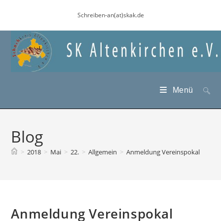
Zum
Schreiben-an(at)skak.de
Inhalt
springen
Menü
Blog
>
2018
>
Mai
>
22.
>
Allgemein
>
Anmeldung Vereinspokal
Anmeldung Vereinspokal