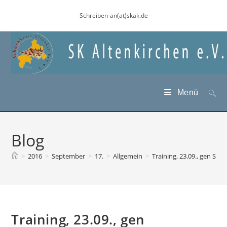
Zum
Schreiben-an(at)skak.de
Inhalt
springen
Menü
Blog
>
2016
>
September
>
17.
>
Allgemein
>
Training, 23.09., gen So
Training, 23.09., gen