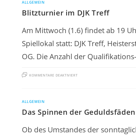
ALLGEMEIN
Blitzturnier im DJK Treff
Am Mittwoch (1.6) findet ab 19 Uh
Spiellokal statt: DJK Treff, Heister
OG. Die Anzahl der Qualifikations-
FÜR
KOMMENTARE DEAKTIVIERT
BLITZTURNIER
IM
DJK
TREFF
ALLGEMEIN
Das Spinnen der Geduldsfäden
Ob des Umstandes der sonntagli