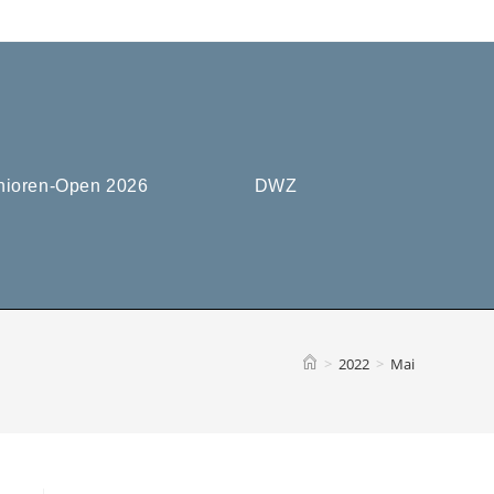
nioren-Open 2026
DWZ
>
2022
>
Mai