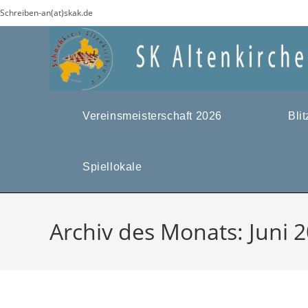
Zum
Schreiben-an(at)skak.de
Inhalt
springen
Vereinsmeisterschaft 2026
Bli
Spiellokale
Archiv des Monats: Juni 