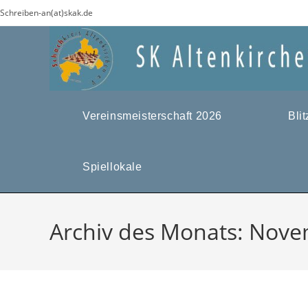
Zum
Schreiben-an(at)skak.de
Inhalt
springen
Vereinsmeisterschaft 2026
Bli
Spiellokale
Archiv des Monats: Nov