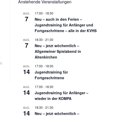
Anstehende Veranstaltungen
17:00
-
18:30
AUG.
7
Neu – auch in den Ferien –
Jugendtraining für Anfänger und
Fortgeschrittene – alle in der KVHS
18:30
-
21:30
AUG.
7
Neu – jetzt wöchentlich –
Allgemeiner Spielabend in
Altenkirchen
25
17:00
-
18:30
AUG.
14
Jugendtraining für
Fortgeschrittene
17:00
-
18:30
AUG.
14
Jugendtraining für Anfänger –
wieder in der KOMPA
18:30
-
21:30
AUG.
14
Neu – jetzt wöchentlich –