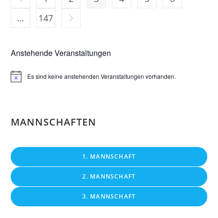
…
147
Zur nächsten Seite
Anstehende Veranstaltungen
Es sind keine anstehenden Veranstaltungen vorhanden.
H
i
n
w
e
i
MANNSCHAFTEN
s
1. MANNSCHAFT
2. MANNSCHAFT
3. MANNSCHAFT