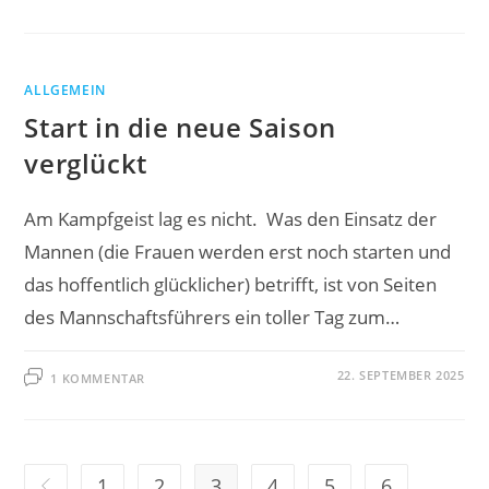
3.
MANNSCHAFT
MIT
GUTEM
AUFTRITT
ALLGEMEIN
Start in die neue Saison
verglückt
Am Kampfgeist lag es nicht. Was den Einsatz der
Mannen (die Frauen werden erst noch starten und
das hoffentlich glücklicher) betrifft, ist von Seiten
des Mannschaftsführers ein toller Tag zum…
22. SEPTEMBER 2025
1 KOMMENTAR
1
2
3
4
5
6
Zur vorherigen Seite