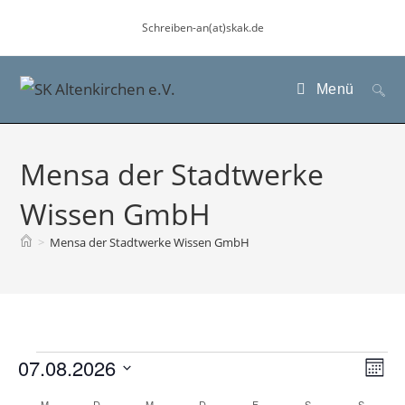
Zum
Schreiben-an(at)skak.de
Inhalt
springen
Menü
Mensa der Stadtwerke
Wissen GmbH
>
Mensa der Stadtwerke Wissen GmbH
Veranstaltungen
07.08.2026
A
V
M
e
n
D
o
M
D
M
D
F
S
S