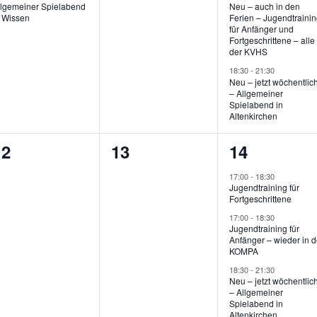
l
l
llgemeiner Spielabend
Neu – auch in den
e
e
e
n Wissen
Ferien – Jugendtraini
t
t
für Anfänger und
r
r
Fortgeschrittene – alle
u
u
u
der KVHS
a
a
a
18:30
-
21:30
n
n
n
Neu – jetzt wöchentlic
n
n
n
– Allgemeiner
g
g
g
Spielabend in
s
s
s
Altenkirchen
e
e
t
t
n
n
0
0
3
12
13
14
a
a
a
,
,
V
V
V
17:00
-
18:30
l
l
Jugendtraining für
e
e
e
Fortgeschrittene
t
t
r
r
17:00
-
18:30
Jugendtraining für
u
u
u
Anfänger – wieder in d
a
a
a
KOMPA
n
n
n
n
n
n
18:30
-
21:30
g
g
g
Neu – jetzt wöchentlic
s
s
s
– Allgemeiner
e
e
Spielabend in
Altenkirchen