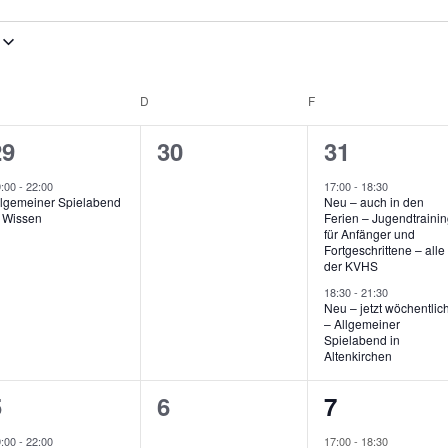
ITTWOCH
D
DONNERSTAG
F
FREITAG
1
0
2
29
30
31
V
V
V
9:00
-
22:00
17:00
-
18:30
llgemeiner Spielabend
Neu – auch in den
e
e
e
n Wissen
Ferien – Jugendtraini
für Anfänger und
r
r
Fortgeschrittene – alle
der KVHS
a
a
a
18:30
-
21:30
Neu – jetzt wöchentlic
n
n
n
– Allgemeiner
Spielabend in
s
s
s
Altenkirchen
t
t
1
0
2
5
6
7
a
a
a
V
V
V
9:00
-
22:00
17:00
-
18:30