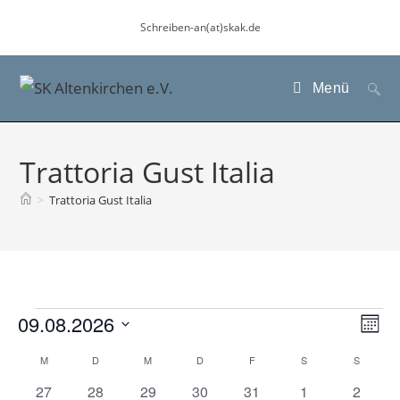
Zum
Schreiben-an(at)skak.de
Inhalt
springen
Menü
Trattoria Gust Italia
>
Trattoria Gust Italia
Veranstaltungen
09.08.2026
A
V
M
e
n
D
o
K
M
MONTAG
D
DIENSTAG
M
MITTWOCH
D
DONNERSTAG
F
FREITAG
S
SAMSTAG
S
SONN
r
s
n
a
a
a
0
0
1
0
2
0
0
27
28
29
30
31
1
2
a
i