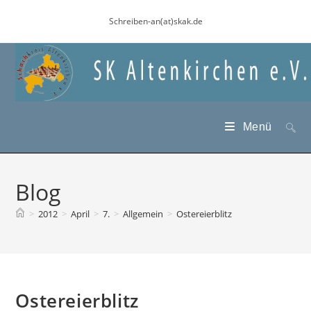
Zum
Schreiben-an(at)skak.de
Inhalt
springen
Menü
Blog
>
2012
>
April
>
7.
>
Allgemein
>
Ostereierblitz
Ostereierblitz