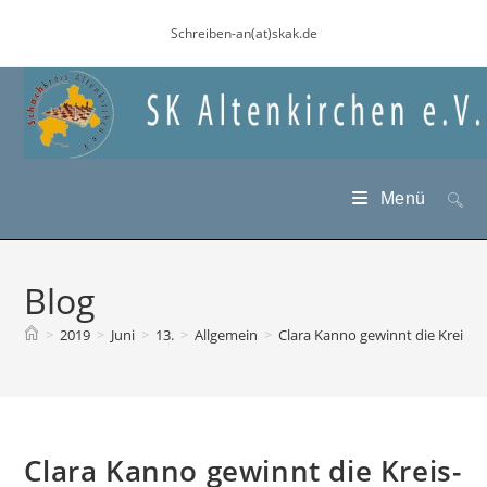
Zum
Schreiben-an(at)skak.de
Inhalt
springen
Menü
Blog
>
2019
>
Juni
>
13.
>
Allgemein
>
Clara Kanno gewinnt die Kreis-
Clara Kanno gewinnt die Kreis-