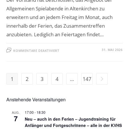
Allgemeinen Spielabende in Altenkirchen zu
erweitern und an jedem Freitag im Monat, auch
innerhalb der Ferien, das Zusammentreffen
anzubieten. Lediglich an Feiertagen findet…
FÜR
31. MAI 2026
KOMMENTARE DEAKTIVIERT
ZUSÄTZLICHE
SPIELABENDE
IN
ALTENKIRCHEN
1
2
3
4
…
147
Zur nächsten S
Anstehende Veranstaltungen
17:00
-
18:30
AUG.
7
Neu – auch in den Ferien – Jugendtraining für
Anfänger und Fortgeschrittene – alle in der KVHS