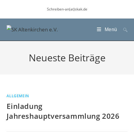
Zum
Schreiben-an(at)skak.de
Inhalt
springen
Menü
Neueste Beiträge
ALLGEMEIN
Einladung
Jahreshauptversammlung 2026