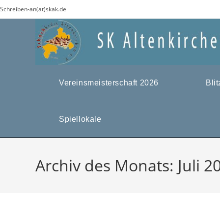
Zum
Schreiben-an(at)skak.de
Inhalt
springen
Vereinsmeisterschaft 2026
Bli
Spiellokale
Archiv des Monats: Juli 2