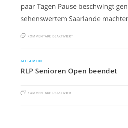
paar Tagen Pause beschwingt gen 
sehenswertem Saarlande machte
FÜR
KOMMENTARE DEAKTIVIERT
UND
SIE
BEWEGT
SICH
DOCH!
ALLGEMEIN
RLP Senioren Open beendet
FÜR
KOMMENTARE DEAKTIVIERT
RLP
SENIOREN
OPEN
BEENDET